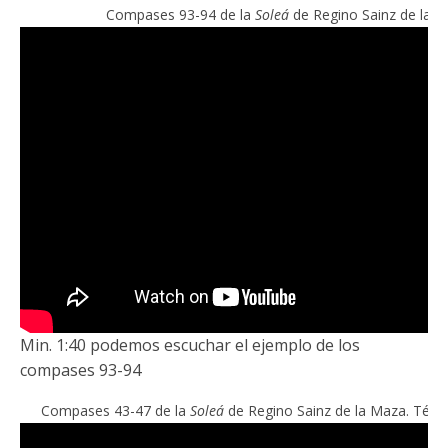
Compases 93-94 de la
Soleá
de Regino Sainz de la M
Min. 1:40 podemos escuchar el ejemplo de los
compases 93-94
Compases 43-47 de la
Soleá
de Regino Sainz de la Maza. Técnic