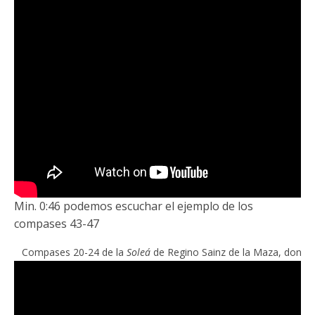
Min. 0:46 podemos escuchar el ejemplo de los
compases 43-47
Compases 20-24 de la
Soleá
de Regino Sainz de la Maza, donde 