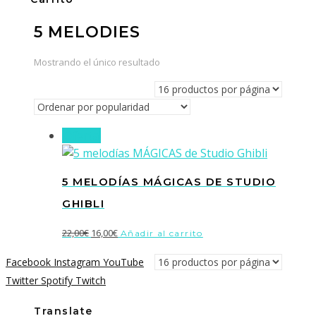
5 MELODIES
Mostrando el único resultado
¡Oferta!
5 MELODÍAS MÁGICAS DE STUDIO
GHIBLI
El
El
22,00
€
16,00
€
Añadir al carrito
precio
precio
Facebook
Instagram
YouTube
original
actual
Twitter
Spotify
Twitch
era:
es:
22,00€.
16,00€.
Translate